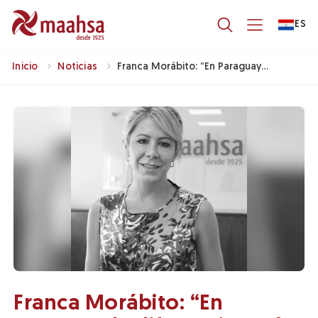
ES
Inicio
Noticias
Franca Morábito: “En Paraguay
La Diferencia Está En Que Sólo
Algunos Trabajan Dentro De La
Ley”.
Franca Morábito: “En