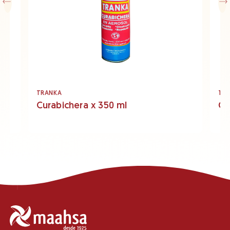
TRANKA
TR
Curabichera x 350 ml
Cu